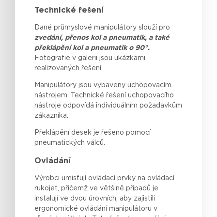
Technické řešení
Dané průmyslové manipulátory slouží pro
zvedání, přenos kol a pneumatik, a také
překlápění kol a pneumatik o 90°.
Fotografie v galerii jsou ukázkami
realizovaných řešení.
Manipulátory jsou vybaveny uchopovacím
nástrojem. Technické řešení uchopovacího
nástroje odpovídá individuálním požadavkům
zákazníka.
Překlápění desek je řešeno pomocí
pneumatických válců.
Ovládání
Výrobci
umisťují
ovládací prvky na ovládací
rukojeť
,
přičemž
ve
většině
případů
je
instalují
ve
dvou
úrovních
, aby
zajistili
ergonomické
ovládání
manipulátoru v