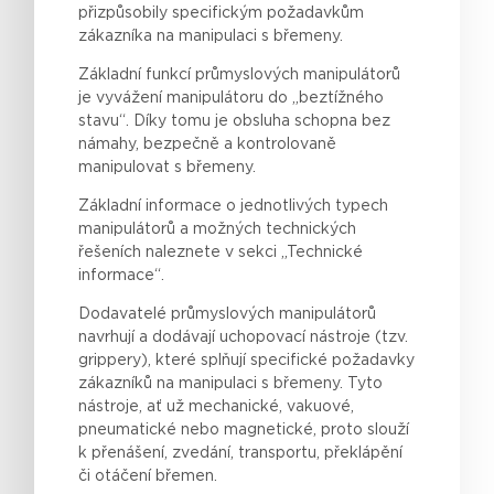
přizpůsobily
specifickým
požadavkům
zákazníka
na
manipulaci
s
břemeny
.
Základní funkcí průmyslových manipulátorů
je vyvážení manipulátoru do „beztížného
stavu“. Díky tomu je obsluha schopna bez
námahy, bezpečně a kontrolovaně
manipulovat s břemeny.
Základní informace o jednotlivých typech
manipulátorů a možných technických
řešeních naleznete v sekci „Technické
informace“.
Dodavatelé průmyslových manipulátorů
navrhují a dodávají uchopovací nástroje (tzv.
grippery), které splňují specifické požadavky
zákazníků na manipulaci s břemeny. Tyto
nástroje, ať už mechanické, vakuové,
pneumatické nebo magnetické, proto slouží
k přenášení, zvedání, transportu, překlápění
či otáčení břemen.