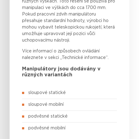
různých
výškách
. Toto
řešení
se
používá
pro
manipulaci
ve
výškách
do cca 1700 mm.
Pokud
pracovní zdvih manipulátoru
přesahuje
standardní
hodnoty,
výrobci
ho
mohou
vybavit
teleskopickou
rukojetí
,
která
umožňuje
upravovat
její
pozici
vůči
uchopovacímu
nástroji.
Více informací o způsobech ovládání
naleznete v sekci „Technické informace“.
Manipulátory jsou dodávány v
různých variantách
sloupové statické
sloupové mobilní
podvěsné statické
podvěsné mobilní