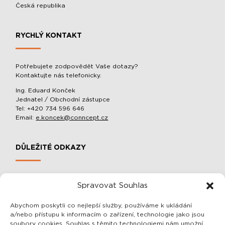
Česká republika
RYCHLÝ KONTAKT
Potřebujete zodpovědět Vaše dotazy?
Kontaktujte nás telefonicky.
Ing. Eduard Konček
Jednatel / Obchodní zástupce
Tel: +420 734 596 646
Email:
e.koncek@conncept.cz
DŮLEŽITÉ ODKAZY
MOBILNÍ SLOUPOVÉ MANIPULÁTORY A BALACÉRY
Spravovat Souhlas
O SPOLEČNOSTI
OCHRANA OSOBNÍCH ÚDAJŮ
Abychom poskytli co nejlepší služby, používáme k ukládání
a/nebo přístupu k informacím o zařízení, technologie jako jsou
OBCHODNÍ PODMÍNKY
soubory cookies. Souhlas s těmito technologiemi nám umožní