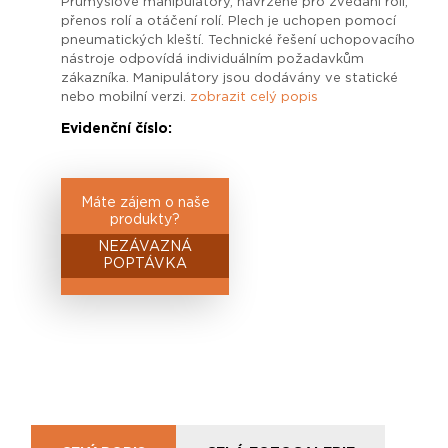
Průmyslové manipulátory, navržené pro zvedání rolí,
přenos rolí a otáčení rolí. Plech je uchopen pomocí
pneumatických kleští. Technické řešení uchopovacího
nástroje odpovídá individuálním požadavkům
zákazníka. Manipulátory jsou dodávány ve statické
nebo mobilní verzi.
zobrazit celý popis
Evidenční číslo:
Máte zájem o naše
produkty?
NEZÁVAZNÁ
POPTÁVKA