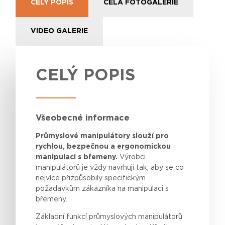
CELÝ POPIS
CELÁ FOTOGALERIE
VIDEO GALERIE
CELÝ POPIS
Všeobecné informace
Průmyslové manipulátory slouží pro
rychlou, bezpečnou a ergonomickou
manipulaci s břemeny.
Výrobci
manipulátorů
je
vždy
navrhují
tak
, aby se co
nejvíce
přizpůsobily
specifickým
požadavkům
zákazníka
na
manipulaci
s
břemeny
.
Základní funkcí průmyslových manipulátorů