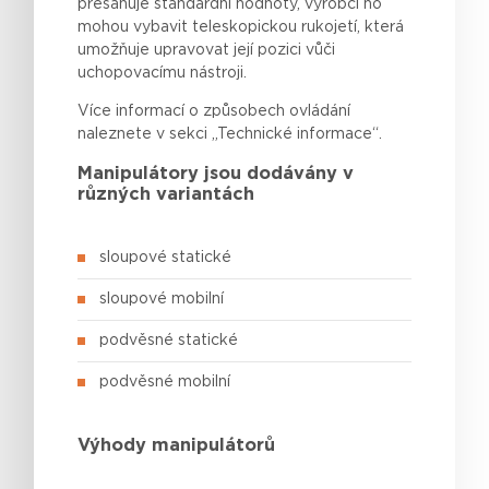
přesahuje
standardní
hodnoty,
výrobci
ho
mohou
vybavit
teleskopickou
rukojetí
,
která
umožňuje
upravovat
její
pozici
vůči
uchopovacímu
nástroji.
Více informací o způsobech ovládání
naleznete v sekci „Technické informace“.
Manipulátory jsou dodávány v
různých variantách
sloupové statické
sloupové mobilní
podvěsné statické
podvěsné mobilní
Výhody manipulátorů