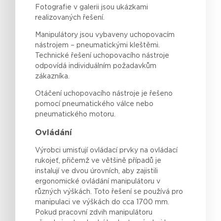
Fotografie v galerii jsou ukázkami
realizovaných řešení.
Manipulátory jsou vybaveny uchopovacím
nástrojem – pneumatickými kleštěmi.
Technické řešení uchopovacího nástroje
odpovídá individuálním požadavkům
zákazníka.
Otáčení uchopovacího nástroje je řešeno
pomocí pneumatického válce nebo
pneumatického motoru.
Ovládání
Výrobci
umisťují
ovládací prvky na ovládací
rukojeť
,
přičemž
ve
většině
případů
je
instalují
ve
dvou
úrovních
, aby
zajistili
ergonomické
ovládání
manipulátoru v
různých
výškách
. Toto
řešení
se
používá
pro
manipulaci
ve
výškách
do cca 1700 mm.
Pokud
pracovní zdvih manipulátoru