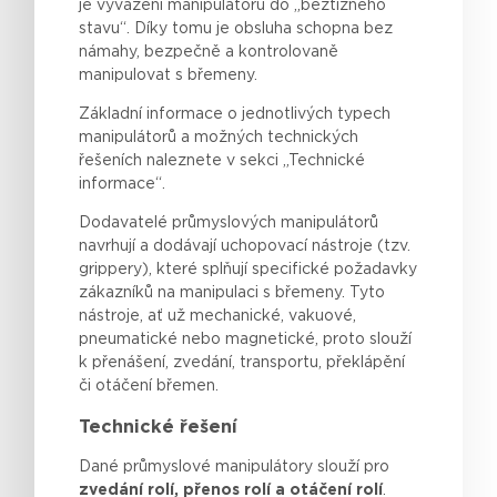
je vyvážení manipulátoru do „beztížného
stavu“. Díky tomu je obsluha schopna bez
námahy, bezpečně a kontrolovaně
manipulovat s břemeny.
Základní informace o jednotlivých typech
manipulátorů a možných technických
řešeních naleznete v sekci „Technické
informace“.
Dodavatelé
průmyslových
manipulátorů
navrhují
a
dodávají
uchopovací
nástroje
(
tzv
.
grippery
),
které
splňují
specifické
požadavky
zákazníků
na
manipulaci
s
břemeny
. Tyto
nástroje
,
ať
už
mechanické
,
vakuové
,
pneumatické
nebo
magnetické
,
proto
slouží
k
přenášení
,
zvedání
, transportu,
překlápění
či
otáčení
břemen
.
Technické řešení
Dané průmyslové manipulátory slouží pro
zvedání rolí, přenos rolí a otáčení rolí
.