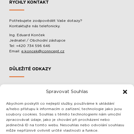
RYCHLÝ KONTAKT
Potřebujete zodpovědět Vaše dotazy?
Kontaktujte nás telefonicky.
Ing. Eduard Konček
Jednatel / Obchodní zástupce
Tel: +420 734 596 646
Email:
e.koncek@conncept.cz
DŮLEŽITÉ ODKAZY
MOBILNÍ SLOUPOVÉ MANIPULÁTORY A BALACÉRY
Spravovat Souhlas
O SPOLEČNOSTI
OCHRANA OSOBNÍCH ÚDAJŮ
Abychom poskytli co nejlepší služby, používáme k ukládání
a/nebo přístupu k informacím o zařízení, technologie jako jsou
OBCHODNÍ PODMÍNKY
soubory cookies. Souhlas s těmito technologiemi nám umožní
zpracovávat údaje, jako je chování při procházení nebo
jedinečná ID na tomto webu. Nesouhlas nebo odvolání souhlasu
SDĚLENÍ PRO VÁS
může nepříznivě ovlivnit určité vlastnosti a funkce.