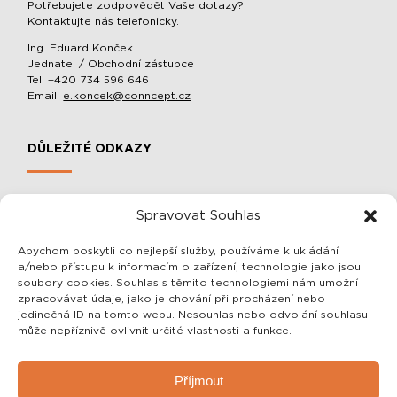
Potřebujete zodpovědět Vaše dotazy?
Kontaktujte nás telefonicky.
Ing. Eduard Konček
Jednatel / Obchodní zástupce
Tel: +420 734 596 646
Email:
e.koncek@conncept.cz
DŮLEŽITÉ ODKAZY
MOBILNÍ SLOUPOVÉ MANIPULÁTORY A BALACÉRY
Spravovat Souhlas
O SPOLEČNOSTI
OCHRANA OSOBNÍCH ÚDAJŮ
Abychom poskytli co nejlepší služby, používáme k ukládání
a/nebo přístupu k informacím o zařízení, technologie jako jsou
OBCHODNÍ PODMÍNKY
soubory cookies. Souhlas s těmito technologiemi nám umožní
zpracovávat údaje, jako je chování při procházení nebo
jedinečná ID na tomto webu. Nesouhlas nebo odvolání souhlasu
SDĚLENÍ PRO VÁS
může nepříznivě ovlivnit určité vlastnosti a funkce.
Vážení zákazníci, veškeré informace o našich výrobcích Vám
Příjmout
rádi sdělíme telefonicky nebo emailem!