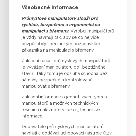
Všeobecné informace
Průmyslové manipulátory slouží pro
rychlou, bezpečnou a ergonomickou
manipulaci s břemeny
.
Výrobci
manipulátorů
je
vždy
navrhují
tak
, aby se co
nejvíce
přizpůsobily
specifickým
požadavkům
zákazníka
na
manipulaci
s
břemeny
.
Základní funkcí průmyslových manipulátorů
je vyvážení manipulátoru do „beztížného
stavu“. Díky tomu je obsluha schopna bez
námahy, bezpečně a kontrolovaně
manipulovat s břemeny.
Základní informace o jednotlivých typech
manipulátorů a možných technických
řešeních naleznete v sekci „Technické
informace“.
Dodavatelé
průmyslových
manipulátorů
navrhují
a
dodávají
uchopovací
nástroje
(
tzv
.