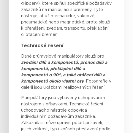
grippery
),
které
splňují
specifické
požadavky
zákazníků
na
manipulaci
s
břemeny
. Tyto
nástroje
,
ať
už
mechanické
,
vakuové
,
pneumatické
nebo
magnetické
,
proto
slouží
k
přenášení
,
zvedání
, transportu,
překlápění
či
otáčení
břemen
.
Technické řešení
Dané průmyslové manipulátory slouží pro
zvedání dílů a komponentů, přenos dílů a
komponentů, překlápění dílů a
komponentů o 90°, a také otáčení dílů a
komponentů okolo vlastní osy
. Fotografie v
galerii jsou ukázkami realizovaných řešení.
Manipulátory jsou vybaveny uchopovacím
nástrojem s přísavkami. Technické řešení
uchopovacího nástroje odpovídá
individuálním požadavkům zákazníka.
Zákazník si může upravit počet přísavek,
jejich velikost, typ i způsob přestavení podle