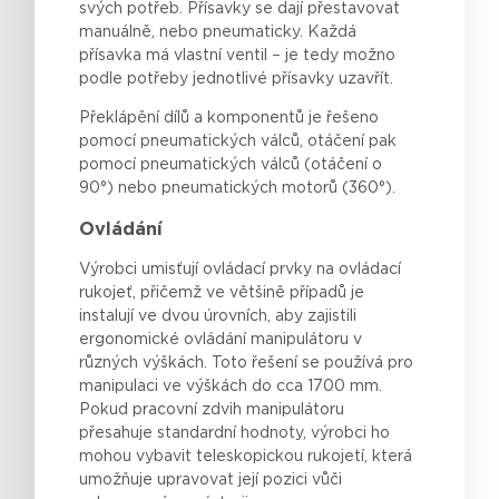
svých potřeb. Přísavky se dají přestavovat
manuálně, nebo pneumaticky. Každá
přísavka má vlastní ventil – je tedy možno
podle potřeby jednotlivé přísavky uzavřít.
Překlápění dílů a komponentů je řešeno
pomocí pneumatických válců, otáčení pak
pomocí pneumatických válců (otáčení o
90°) nebo pneumatických motorů (360°).
Ovládání
Výrobci
umisťují
ovládací prvky na ovládací
rukojeť
,
přičemž
ve
většině
případů
je
instalují
ve
dvou
úrovních
, aby
zajistili
ergonomické
ovládání
manipulátoru v
různých
výškách
. Toto
řešení
se
používá
pro
manipulaci
ve
výškách
do cca 1700 mm.
Pokud
pracovní zdvih manipulátoru
přesahuje
standardní
hodnoty,
výrobci
ho
mohou
vybavit
teleskopickou
rukojetí
,
která
umožňuje
upravovat
její
pozici
vůči