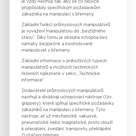
je
vždy
navrhují
tak
, aby se co
nejvíce
přizpůsobily
specifickým
požadavkům
zákazníka
na
manipulaci
s
břemeny
.
Základní funkcí průmyslových manipulátorů
je vyvážení manipulátoru do „beztížného
stavu“. Díky tomu je obsluha schopna bez
námahy, bezpečně a kontrolovaně
manipulovat s břemeny.
Základní informace o jednotlivých typech
manipulátorů a možných technických
řešeních naleznete v sekci „Technické
informace“.
Dodavatelé
průmyslových
manipulátorů
navrhují
a
dodávají
uchopovací
nástroje
(
tzv
.
grippery
),
které
splňují
specifické
požadavky
zákazníků
na
manipulaci
s
břemeny
. Tyto
nástroje
,
ať
už
mechanické
,
vakuové
,
pneumatické
nebo
magnetické
,
proto
slouží
k
přenášení
,
zvedání
, transportu,
překlápění
či
otáčení
břemen
.