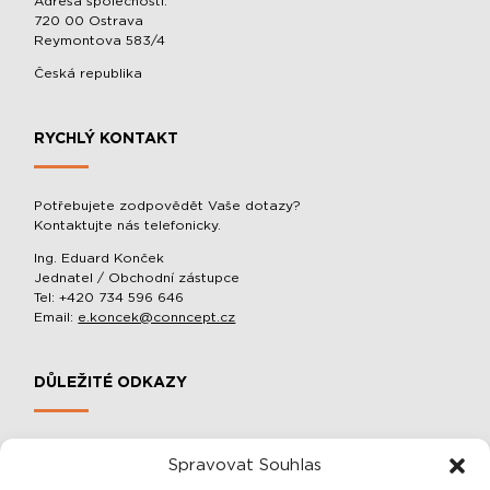
Adresa společnosti:
720 00 Ostrava
Reymontova 583/4
Česká republika
RYCHLÝ KONTAKT
Potřebujete zodpovědět Vaše dotazy?
Kontaktujte nás telefonicky.
Ing. Eduard Konček
Jednatel / Obchodní zástupce
Tel: +420 734 596 646
Email:
e.koncek@conncept.cz
DŮLEŽITÉ ODKAZY
MOBILNÍ SLOUPOVÉ MANIPULÁTORY A BALACÉRY
Spravovat Souhlas
O SPOLEČNOSTI