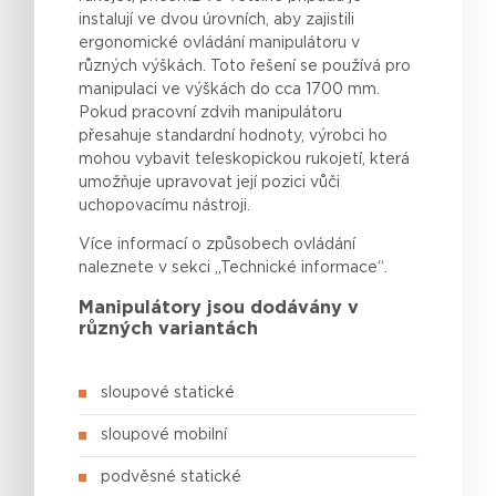
instalují
ve
dvou
úrovních
, aby
zajistili
ergonomické
ovládání
manipulátoru v
různých
výškách
. Toto
řešení
se
používá
pro
manipulaci
ve
výškách
do cca 1700 mm.
Pokud
pracovní zdvih manipulátoru
přesahuje
standardní
hodnoty,
výrobci
ho
mohou
vybavit
teleskopickou
rukojetí
,
která
umožňuje
upravovat
její
pozici
vůči
uchopovacímu
nástroji.
Více informací o způsobech ovládání
naleznete v sekci „Technické informace“.
Manipulátory jsou dodávány v
různých variantách
sloupové statické
sloupové mobilní
podvěsné statické