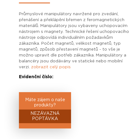
Průmyslové manipulátory navržené pro zvedání,
přenášení a překlápění břemen z feromagnetických
materiálů. Manipulátory jsou vybaveny uchopovacím
nástrojem s magnety. Technické řešení uchopovacího
nástroje odpovídá individuálním požadavkům
zákazníka. Počet magnetů, velikost magnetů, typ
magnetů, způsob přestavení magnetů - to vše je
možno upravit dle potřeb zákazníka. Manipulátory a
balancéry jsou dodávány ve statické nebo mobilní
verzi.
zobrazit celý popis
Evidenční číslo:
Máte zájem o naše
produkty?
NEZÁVAZNÁ
POPTÁVKA