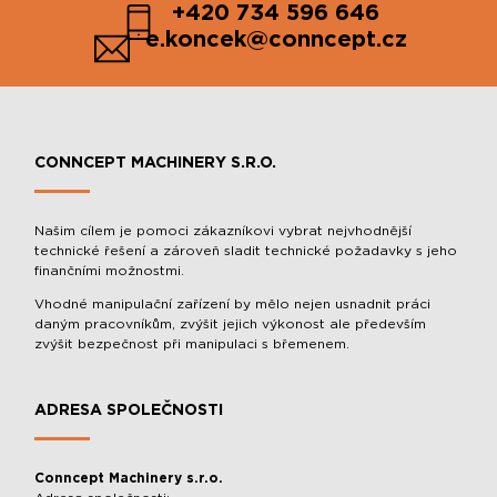
+420 734 596 646
e.koncek@conncept.cz
CONNCEPT MACHINERY S.R.O.
Našim cílem je pomoci zákazníkovi vybrat nejvhodnější
technické řešení a zároveň sladit technické požadavky s jeho
finančními možnostmi.
Vhodné manipulační zařízení by mělo nejen usnadnit práci
daným pracovníkům, zvýšit jejich výkonost ale především
zvýšit bezpečnost při manipulaci s břemenem.
ADRESA SPOLEČNOSTI
Conncept Machinery s.r.o.