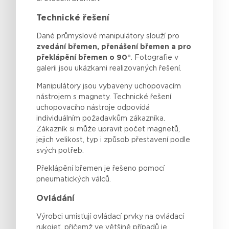
Technické řešení
Dané průmyslové manipulátory slouží pro
zvedání břemen, přenášení břemen a pro
překlápění břemen o 90°
. Fotografie v
galerii jsou ukázkami realizovaných řešení.
Manipulátory jsou vybaveny uchopovacím
nástrojem s magnety. Technické řešení
uchopovacího nástroje odpovídá
individuálním požadavkům zákazníka.
Zákazník si může upravit počet magnetů,
jejich velikost, typ i způsob přestavení podle
svých potřeb.
Překlápění břemen je řešeno pomocí
pneumatických válců.
Ovládání
Výrobci
umisťují
ovládací prvky na ovládací
rukojeť
,
přičemž
ve
většině
případů
je