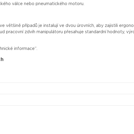
ického válce nebo pneumatického motoru.
ve
většině
případů
je
instalují
ve
dvou
úrovních
, aby
zajistili
ergono
ud
pracovní zdvih manipulátoru
přesahuje
standardní
hodnoty,
výr
hnické informace“.
ch