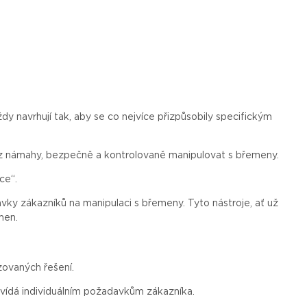
ždy
navrhují
tak
, aby se co
nejvíce
přizpůsobily
specifickým
bez námahy, bezpečně a kontrolovaně manipulovat s břemeny.
ce“.
avky
zákazníků
na
manipulaci
s
břemeny
. Tyto
nástroje
,
ať
už
men
.
izovaných řešení.
vídá individuálním požadavkům zákazníka.