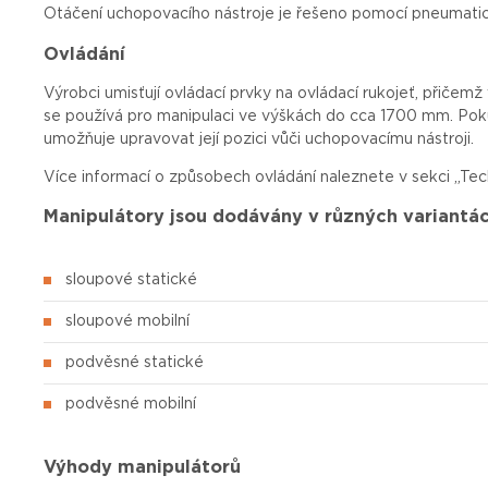
Otáčení uchopovacího nástroje je řešeno pomocí pneumat
Ovládání
Výrobci
umisťují
ovládací prvky na ovládací
rukojeť
,
přičemž
se
používá
pro
manipulaci
ve
výškách
do cca 1700 mm.
Pok
umožňuje
upravovat
její
pozici
vůči
uchopovacímu
nástroji.
Více informací o způsobech ovládání naleznete v sekci „Tec
Manipulátory jsou dodávány v různých variantá
sloupové statické
sloupové mobilní
podvěsné statické
podvěsné mobilní
Výhody manipulátorů