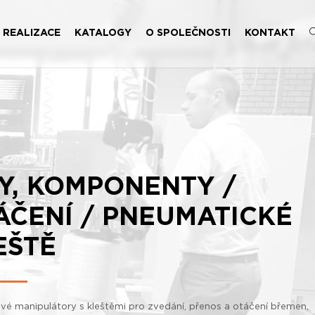
REALIZACE
KATALOGY
O SPOLEČNOSTI
KONTAKT
LY, KOMPONENTY /
ÁČENÍ / PNEUMATICKÉ
EŠTĚ
vé manipulátory s kleštěmi pro zvedání, přenos a otáčení břemen,