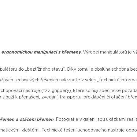
a ergonomickou manipulaci s břemeny.
Výrobci
manipulátorů
je
v
ipulátoru do „beztížného stavu“. Díky tomu je obsluha schopna 
ožných technických řešeních naleznete v sekci „Technické informa
uchopovací
nástroje
(
tzv
.
grippery
),
které
splňují
specifické
požad
o
slouží
k
přenášení
,
zvedání
, transportu,
překlápění
či
otáčení
bře
břemen a otáčení břemen
. Fotografie v galerii jsou ukázkami real
atickými kleštěmi. Technické řešení uchopovacího nástroje odpo