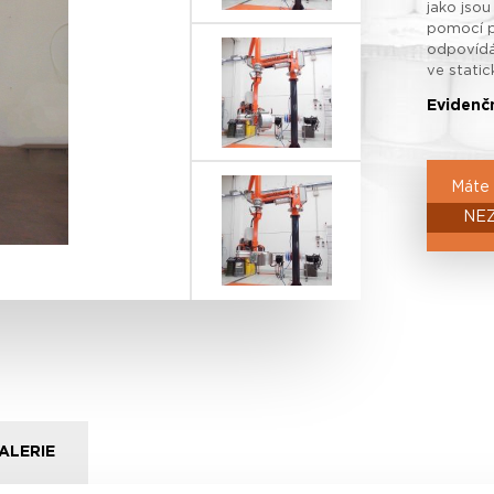
jako jso
pomocí p
odpovídá
ve static
Evidenčn
Máte 
NE
ALERIE