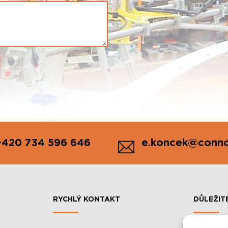
+420 734 596 646
e.koncek@connc
RYCHLÝ KONTAKT
DŮLEŽIT