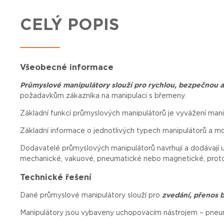
CELÝ POPIS
Všeobecné informace
Průmyslové manipulátory slouží pro rychlou, bezpečnou 
požadavkům
zákazníka
na
manipulaci
s
břemeny
.
Základní funkcí průmyslových manipulátorů je vyvážení man
Základní informace o jednotlivých typech manipulátorů a m
Dodavatelé
průmyslových
manipulátorů
navrhují
a
dodávají
mechanické
,
vakuové
,
pneumatické
nebo
magnetické
,
prot
Technické řešení
Dané průmyslové manipulátory slouží pro
zvedání, přenos 
Manipulátory jsou vybaveny uchopovacím nástrojem – pneum