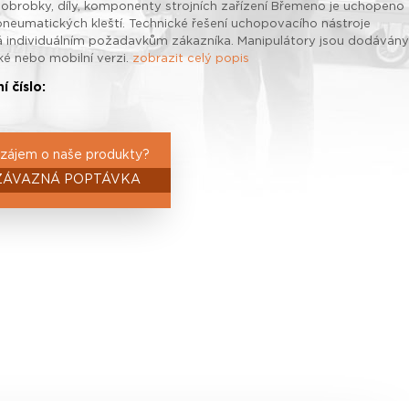
u obrobky, díly, komponenty strojních zařízení Břemeno je uchopeno
neumatických kleští. Technické řešení uchopovacího nástroje
 individuálním požadavkům zákazníka. Manipulátory jsou dodávány
ké nebo mobilní verzi.
zobrazit celý popis
í číslo:
zájem o naše produkty?
ZÁVAZNÁ POPTÁVKA