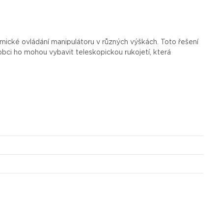
mické
ovládání
manipulátoru v
různých
výškách
. Toto
řešení
obci
ho
mohou
vybavit
teleskopickou
rukojetí
,
která