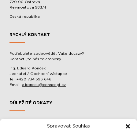
720 00 Ostrava
Reymontova 583/4
Česká republika
RYCHLÝ KONTAKT
Potřebujete zodpovědět Vaše dotazy?
Kontaktujte nás telefonicky.
Ing. Eduard Konček
Jednatel / Obchodní zástupce
Tel: +420 734 596 646
Email:
e.koncek@conncept.cz
DŮLEŽITÉ ODKAZY
MOBILNÍ SLOUPOVÉ MANIPULÁTORY A BALACÉRY
Spravovat Souhlas
O SPOLEČNOSTI