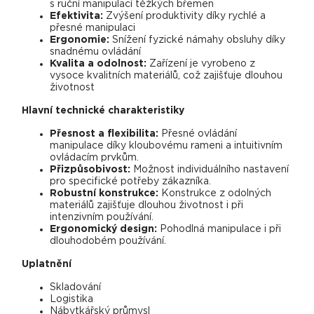
s ruční manipulací těžkých břemen
Efektivita:
Zvýšení produktivity díky rychlé a
přesné manipulaci
Ergonomie:
Snížení fyzické námahy obsluhy díky
snadnému ovládání
Kvalita a odolnost:
Zařízení je vyrobeno z
vysoce kvalitních materiálů, což zajišťuje dlouhou
životnost
Hlavní technické charakteristiky
Přesnost a flexibilita:
Přesné ovládání
manipulace díky kloubovému rameni a intuitivním
ovládacím prvkům.
Přizpůsobivost:
Možnost individuálního nastavení
pro specifické potřeby zákazníka.
Robustní konstrukce:
Konstrukce z odolných
materiálů zajišťuje dlouhou životnost i při
intenzivním používání.
Ergonomický design:
Pohodlná manipulace i při
dlouhodobém používání.
Uplatnění
Skladování
Logistika
Nábytkářský průmysl