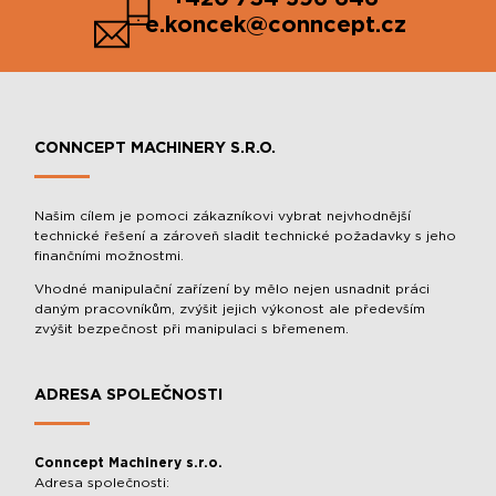
e.koncek@conncept.cz
CONNCEPT MACHINERY S.R.O.
Našim cílem je pomoci zákazníkovi vybrat nejvhodnější
technické řešení a zároveň sladit technické požadavky s jeho
finančními možnostmi.
Vhodné manipulační zařízení by mělo nejen usnadnit práci
daným pracovníkům, zvýšit jejich výkonost ale především
zvýšit bezpečnost při manipulaci s břemenem.
ADRESA SPOLEČNOSTI
Conncept Machinery s.r.o.
Adresa společnosti: