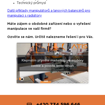
Technický průmysl
Další příklady manipulátorů a lanových balancérů pro
manipulaci s radiátory
Máte zájem o obdobné zařízení nebo o vyřešení
manipulace ve vaší firmě?
Ozvěte se nám. Určitě nalezneme řešení i pro Vás.
Klepnutím přijměte marketingové soubory
cookie a povolte tento obsah
+420 734 596 646