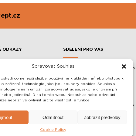
ept.cz
É ODKAZY
SDĚLENÍ PRO VÁS
Spravovat Souhlas
Vážení zákazníci, veškeré informace o
SLOUPOVÉ MANIPULÁTORY A
našich výrobcích Vám rádi sdělíme
Y
skytli co nejlepší služby, používáme k ukládání a/nebo přístupu k
telefonicky nebo emailem!
NOSTI
 o zařízení, technologie jako jsou soubory cookies. Souhlas s
Zároveň Vám rádi vše vysvětlíme a
hnologiemi nám umožní zpracovávat údaje, jako je chování při
OSOBNÍCH ÚDAJŮ
případně navrhneme i to nejlepší a
 nebo jedinečná ID na tomto webu. Nesouhlas nebo odvolání
 PODMÍNKY
zároveň nejlevnější řešení pro Vás!
že nepříznivě ovlivnit určité vlastnosti a funkce.
Zaškolení a celková instalace je u nás
samozřejmostí.
íjmout
Odmítnout
Zobrazit předvolby
Cookie Policy