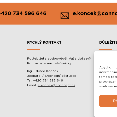
+420 734 596 646
e.koncek@connc
RYCHLÝ KONTAKT
DŮLEŽIT
Potřebujete zodpovědět Vaše dotazy?
MOBILNÍ 
Kontaktujte nás telefonicky.
BALACÉR
Abychom po
O SPOLEČ
Ing. Eduard Konček
informacím
Jednatel / Obchodní zástupce
těmito tec
OCHRANA 
Tel: +420 734 596 646
procházení
OBCHODNÍ
Email:
e.koncek@conncept.cz
souhlasu mů
Př