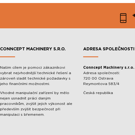
CONNCEPT MACHINERY S.R.O.
ADRESA SPOLEČNOSTI
Našim cílem je pomoci zákazníkovi
Conncept Machinery s.r.o.
vybrat nejvhodnější technické řešení a
Adresa společnosti:
zároveň sladit technické požadavky s
720 00 Ostrava
jeho finančními možnostmi.
Reymontova 583/4
Vhodné manipulační zařízení by mělo
Česká republika
nejen usnadnit práci daným
pracovníkům, zvýšit jejich výkonost ale
především zvýšit bezpečnost při
manipulaci s břemenem.