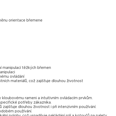
změnu orientace břemene
ční manipulací těžkých břemen
anipulaci
nému ovládání
tních materiálů, což zajišťuje dlouhou životnost
y kloubovému rameni a intuitivním ovládacím prvkům.
specifické potřeby zákazníka.
zajišťuje dlouhou životnost i při intenzivním používání.
hodobém používání.
ikální polohy, což usnadňuje nakládání rolí a kotoučů na palety