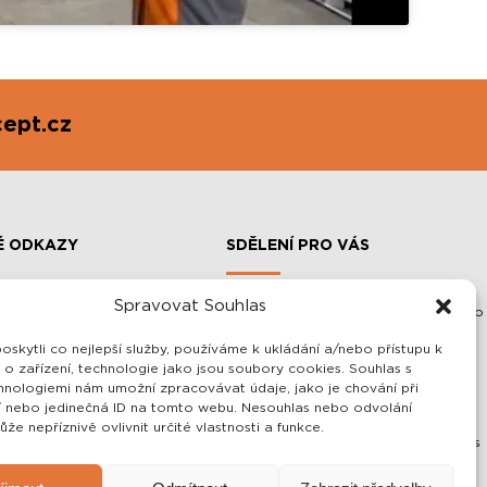
ept.cz
É ODKAZY
SDĚLENÍ PRO VÁS
Spravovat Souhlas
Vážení zákazníci, veškeré informace o
SLOUPOVÉ MANIPULÁTORY A
našich výrobcích Vám rádi sdělíme
Y
skytli co nejlepší služby, používáme k ukládání a/nebo přístupu k
telefonicky nebo emailem!
NOSTI
 o zařízení, technologie jako jsou soubory cookies. Souhlas s
Zároveň Vám rádi vše vysvětlíme a
hnologiemi nám umožní zpracovávat údaje, jako je chování při
OSOBNÍCH ÚDAJŮ
případně navrhneme i to nejlepší a
 nebo jedinečná ID na tomto webu. Nesouhlas nebo odvolání
 PODMÍNKY
zároveň nejlevnější řešení pro Vás!
že nepříznivě ovlivnit určité vlastnosti a funkce.
Zaškolení a celková instalace je u nás
samozřejmostí.