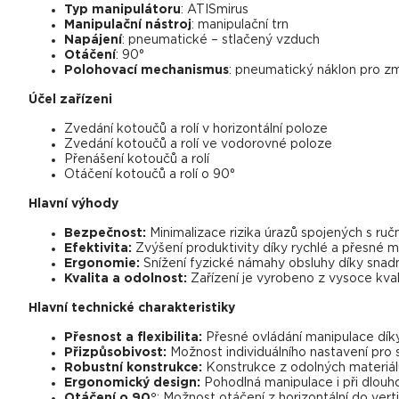
Typ manipulátoru
: ATISmirus
Manipulační nástroj
: manipulační trn
Napájení
: pneumatické – stlačený vzduch
Otáčení
: 90°
Polohovací mechanismus
: pneumatický náklon pro 
Účel zařízeni
Zvedání kotoučů a rolí v horizontální poloze
Zvedání kotoučů a rolí ve vodorovné poloze
Přenášení kotoučů a rolí
Otáčení kotoučů a rolí o 90°
Hlavní výhody
Bezpečnost:
Minimalizace rizika úrazů spojených s ru
Efektivita:
Zvýšení produktivity díky rychlé a přesné m
Ergonomie:
Snížení fyzické námahy obsluhy díky snad
Kvalita a odolnost:
Zařízení je vyrobeno z vysoce kvali
Hlavní technické charakteristiky
Přesnost a flexibilita:
Přesné ovládání manipulace dík
Přizpůsobivost:
Možnost individuálního nastavení pro 
Robustní konstrukce:
Konstrukce z odolných materiálů 
Ergonomický design:
Pohodlná manipulace i při dlou
Otáčení o 90°
: Možnost otáčení z horizontální do vert