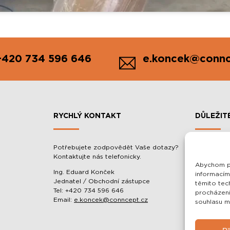
+420 734 596 646
e.koncek@connc
RYCHLÝ KONTAKT
DŮLEŽIT
Potřebujete zodpovědět Vaše dotazy?
MOBILNÍ 
Kontaktujte nás telefonicky.
BALACÉR
Abychom po
O SPOLEČ
Ing. Eduard Konček
informacím
Jednatel / Obchodní zástupce
těmito tec
OCHRANA 
Tel: +420 734 596 646
procházení
OBCHODNÍ
Email:
e.koncek@conncept.cz
souhlasu mů