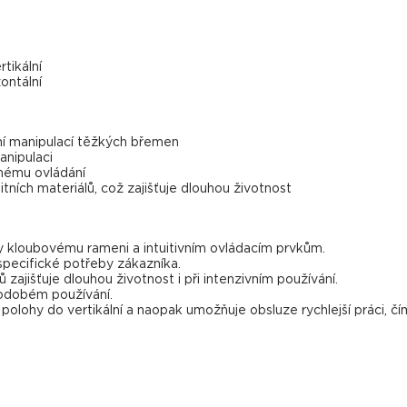
tikální
ontální
ční manipulací těžkých břemen
anipulaci
nému ovládání
tních materiálů, což zajišťuje dlouhou životnost
y kloubovému rameni a intuitivním ovládacím prvkům.
specifické potřeby zákazníka.
zajišťuje dlouhou životnost i při intenzivním používání.
hodobém používání.
polohy do vertikální a naopak umožňuje obsluze rychlejší práci, čímž