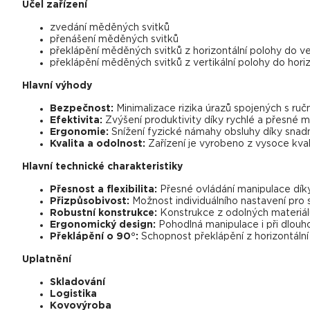
Účel zařízení
zvedání měděných svitků
přenášení měděných svitků
překlápění měděných svitků z horizontální polohy do ver
překlápění měděných svitků z vertikální polohy do horiz
Hlavní výhody
Bezpečnost:
Minimalizace rizika úrazů spojených s ru
Efektivita:
Zvýšení produktivity díky rychlé a přesné m
Ergonomie:
Snížení fyzické námahy obsluhy díky snad
Kvalita a odolnost:
Zařízení je vyrobeno z vysoce kvali
Hlavní technické charakteristiky
Přesnost a flexibilita:
Přesné ovládání manipulace dík
Přizpůsobivost:
Možnost individuálního nastavení pro 
Robustní konstrukce:
Konstrukce z odolných materiálů 
Ergonomický design:
Pohodlná manipulace i při dlou
Překlápění o 90°:
Schopnost překlápění z horizontální 
Uplatnění
Skladování
Logistika
Kovovýroba