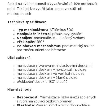
funkci nulové hmotnosti a vyvažování zátěže pro snazší
práci. Také jej lze využít jako „pracovní stůl“ při
mezioperacích.
Technická specifikace:
Typ manipulátoru
: ATISmirus 300
Manipulační nástroj
: přísavkový systém
Napájení
: pneumatické – stlačený vzduch
Překlápění
: 180°
Polohovací mechanismus
: pneumatický náklon
pro změnu orientace břemene
Účel zařízení:
manipulace s tvarovanými plastovými deskami
manipulace s deskami v horizontální poloze
manipulace s deskami ve vertikální poloze
manipulace s deskami v šikmé poloze
překlápění desek o 180° stupňů
Hlavní výhody
Bezpečnost:
Minimalizace rizika úrazů spojených
s ruční manipulací těžkých břemen
Efektivita:
Zvýšení produktivity díky rychlé a