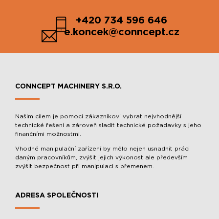
+420 734 596 646
e.koncek@conncept.cz
CONNCEPT MACHINERY S.R.O.
Našim cílem je pomoci zákazníkovi vybrat nejvhodnější
technické řešení a zároveň sladit technické požadavky s jeho
finančními možnostmi.
Vhodné manipulační zařízení by mělo nejen usnadnit práci
daným pracovníkům, zvýšit jejich výkonost ale především
zvýšit bezpečnost při manipulaci s břemenem.
ADRESA SPOLEČNOSTI