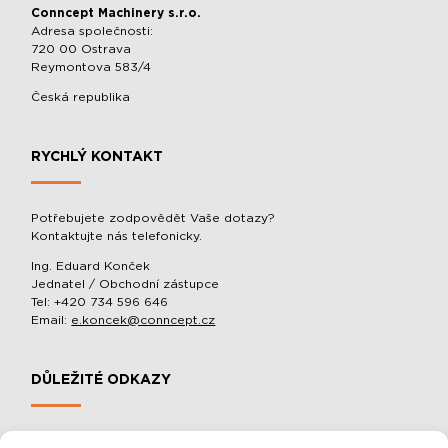
Conncept Machinery s.r.o.
Adresa společnosti:
720 00 Ostrava
Reymontova 583/4
Česká republika
RYCHLÝ KONTAKT
Potřebujete zodpovědět Vaše dotazy?
Kontaktujte nás telefonicky.
Ing. Eduard Konček
Jednatel / Obchodní zástupce
Tel: +420 734 596 646
Email:
e.koncek@conncept.cz
DŮLEŽITÉ ODKAZY
MOBILNÍ SLOUPOVÉ MANIPULÁTORY A BALACÉRY